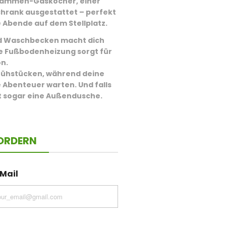
lammen-Gaskocher
, einer
chrank
ausgestattet – perfekt
 Abende auf dem Stellplatz.
nd Waschbecken macht dich
ie
Fußbodenheizung
sorgt für
n.
rühstücken, während deine
 Abenteuer warten. Und falls
t sogar eine
Außendusche
.
ORDERN
Mail