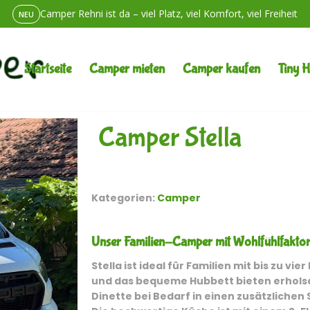
Unterwegs ein Problem? Wir sind erreichbar. Immer.
24/7 SERVICE
Wohnmobil mieten in Berlin-Lichtenberg – und einfach los
Startseite
Camper mieten
Camper kaufen
Tiny 
Camper Stella
Kategorien:
Camper
Unser Familien-Camper mit Wohlfühlfakto
Stella ist ideal für Familien mit bis zu v
und das bequeme Hubbett bieten erholsa
Dinette bei Bedarf in einen zusätzlichen 