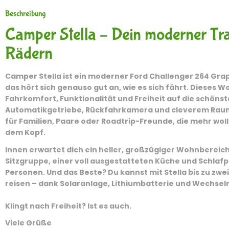
Beschreibung
Camper Stella – Dein moderner Tra
Rädern
Camper Stella ist ein moderner Ford Challenger 264 Grap
das hört sich genauso gut an, wie es sich fährt. Dieses 
Fahrkomfort, Funktionalität und Freiheit auf die schöns
Automatikgetriebe, Rückfahrkamera und cleverem Raumk
für Familien, Paare oder Roadtrip-Freunde, die mehr woll
dem Kopf.
Innen erwartet dich ein heller, großzügiger Wohnbereic
Sitzgruppe, einer voll ausgestatteten Küche und Schlafpl
Personen. Und das Beste? Du kannst mit Stella bis zu
zwe
reisen – dank Solaranlage, Lithiumbatterie und Wechselr
Klingt nach Freiheit? Ist es auch.
Viele Grüße