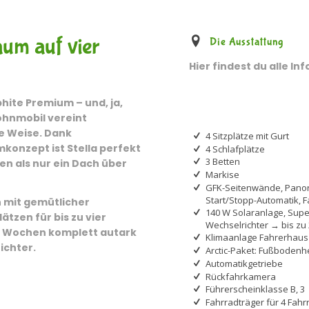
um auf vier
Die Ausstattung
Hier findest du alle In
hite Premium – und, ja,
Wohnmobil vereint
te Weise. Dank
4 Sitzplätze mit Gurt
onzept ist Stella perfekt
4 Schlafplätze
3 Betten
en als nur ein Dach über
Markise
GFK-Seitenwände, Panor
Start/Stopp-Automatik,
h mit gemütlicher
140 W Solaranlage, Super
ätzen für bis zu vier
Wechselrichter → bis zu
i Wochen komplett autark
Klimaanlage Fahrerhaus
ichter.
Arctic-Paket: Fußbodenh
Automatikgetriebe
Rückfahrkamera
Führerscheinklasse B, 3
Fahrradträger für 4 Fahr