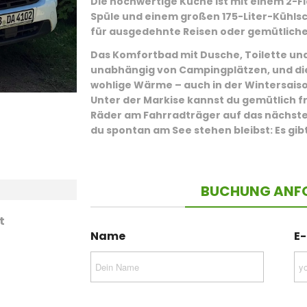
Die hochwertige Küche ist mit einem
2-F
Spüle
und einem
großen 175-Liter-Kühls
für ausgedehnte Reisen oder gemütliche
Das
Komfortbad
mit Dusche, Toilette u
unabhängig von Campingplätzen, und d
wohlige Wärme – auch in der Wintersaiso
Unter der
Markise
kannst du gemütlich f
Räder am
Fahrradträger
auf das nächste
du spontan am See stehen bleibst: Es gib
BUCHUNG ANF
t
Name
E-