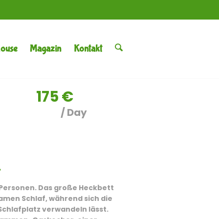
House
Magazin
Kontakt
175
€
/ Day
r
ier Personen. Das große Heckbett
men Schlaf, während sich die
Schlafplatz verwandeln lässt.