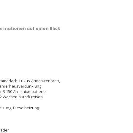
formationen auf einen Blick
amadach, Luxus-Armaturenbrett,
 Fahrerhausverdunklung
 B 150 Ah Lithiumbatterie,
 2 Wochen autark reisen
eizung, Dieselheizung
räder