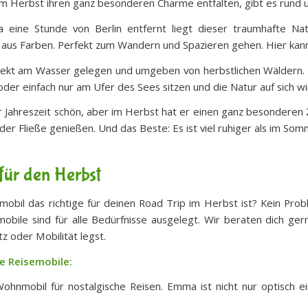
im Herbst ihren ganz besonderen Charme entfalten, gibt es rund um
 eine Stunde von Berlin entfernt liegt dieser traumhafte Nat
r aus Farben. Perfekt zum Wandern und Spazieren gehen. Hier kan
ekt am Wasser gelegen und umgeben von herbstlichen Wäldern. Di
er einfach nur am Ufer des Sees sitzen und die Natur auf sich wi
 Jahreszeit schön, aber im Herbst hat er einen ganz besonderen Z
der Fließe genießen. Und das Beste: Es ist viel ruhiger als im Som
für den Herbst
nmobil das richtige für deinen Road Trip im Herbst ist? Kein Prob
bile sind für alle Bedürfnisse ausgelegt. Wir beraten dich ger
z oder Mobilität legst.
re Reisemobile:
mobil für nostalgische Reisen. Emma ist nicht nur optisch ein 