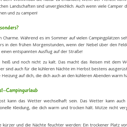
rischen Landschaften sind unvergleichlich. Auch wenn viele Campe
iehen und zu campen!
esonders?
 Charme. Während es im Sommer auf vielen Campingplätzen sehr 
ers in den frühen Morgenstunden, wenn der Nebel über den Felde
ür einen entspannten Ausflug auf der Straße!
u heiß und noch nicht zu kalt. Das macht das Reisen mit dem
r sind auch für die kühleren Nächte im Herbst bestens ausgerüste
 Heizung auf dich, die dich auch an den kühleren Abenden warm hä
rbst-Campingurlaub
t kann das Wetter wechselhaft sein. Das Wetter kann auch i
tionelle Kleidung, die dich warm und trocken hält. Mütze nicht v
kürzer und die Nächte feuchter werden: Ein trockener Platz vor