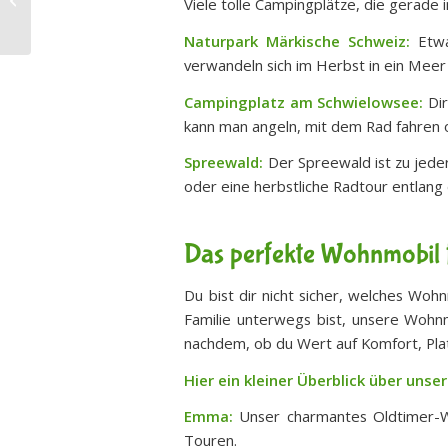
Viele tolle Campingplätze, die gerade 
– Das perfekte
Familienwohnmobi...
Naturpark Märkische Schweiz:
Etwa
verwandeln sich im Herbst in ein Mee
Campingplatz am Schwielowsee:
Dir
kann man angeln, mit dem Rad fahren od
Spreewald:
Der Spreewald ist zu jeder
oder eine herbstliche Radtour entlang 
Das perfekte Wohnmobil 
Du bist dir nicht sicher, welches Woh
Familie unterwegs bist, unsere Wohnmo
nachdem, ob du Wert auf Komfort, Plat
Hier ein kleiner Überblick über unse
Emma:
Unser charmantes Oldtimer-Wohn
Touren.