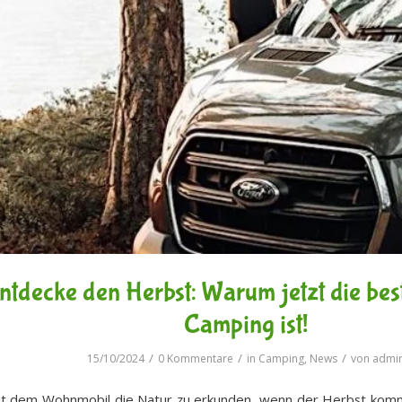
ntdecke den Herbst: Warum jetzt die best
Camping ist!
/
/
/
15/10/2024
0 Kommentare
in
Camping
,
News
von
admi
it dem Wohnmobil die Natur zu erkunden, wenn der Herbst kommt u