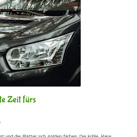
e Zeit fürs
n
nd die Blätter sich golden färben. Die kühle, klare