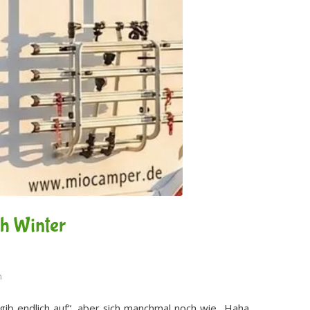
h Winter
n
 gib endlich auf“, aber sich manchmal noch wie „Haha,