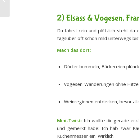
holst du das Maximum
aus deinen...
2) Elsass & Vogesen, Fra
Du fährst rein und plötzlich steht da 
tagsüber oft schon mild unterwegs bis
Mach das dort:
Dörfer bummeln, Bäckereien plünder
Vogesen-Wanderungen ohne Hitze
Weinregionen entdecken, bevor alle
Mini-Twist:
Ich wollte dir gerade erzä
und gemerkt habe: Ich hab zwar Käse
Küchenmesser ein. Wirklich.