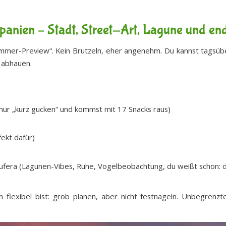
Spanien – Stadt, Street-Art, Lagune und end
Sommer-Preview“. Kein Brutzeln, eher angenehm. Du kannst tagsü
 abhauen.
 nur „kurz gucken“ und kommst mit 17 Snacks raus)
fekt dafür)
bufera (Lagunen-Vibes, Ruhe, Vogelbeobachtung, du weißt schon: d
flexibel bist: grob planen, aber nicht festnageln. Unbegrenzt