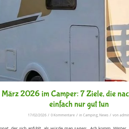
März 2026 im Camper: 7 Ziele, die nac
einfach nur gut tun
/
/
/
17/02/2026
0 Kommentare
in
Camping
,
News
von
admi
Monat, der sich anfühlt, als würde man sagen: „Ach komm, Winter,