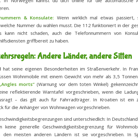
rt. In Norwegen kannst du dich online für die automatische 
eren.
nummern & Konsulate:
Wenn wirklich mal etwas passiert, s
 welche Nummer du wählen musst. Die 112 funktioniert in der g
s kann nicht schaden, auch die Telefonnummern von Konsu
ilfsdiensten griffbereit zu haben.
ehrsregeln: Andere Länder, andere Sitten
 hat seine eigenen Besonderheiten im Straßenverkehr. In Fra
müssen Wohnmobile mit einem Gewicht von mehr als 3,5 Tonnen
„Angles morts“
(Warnung vor dem toten Winkel) gekennzeichne
t eine reflektierende Warntafel vorgeschrieben, wenn die Ladu
sragt – das gilt auch für Fahrradträger. In Kroatien ist ein z
k für die Anhänger von Wohnwagen vorgeschrieben.
eschwindigkeitsbegrenzungen sind unterschiedlich: In Deutschland 
n keine generelle Geschwindigkeitsbegrenzung für Wohnmobi
n den meisten anderen Ländern ist sie vorgeschrieben. In S