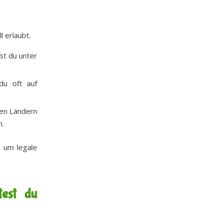
l erlaubt.
st du unter
du oft auf
ren Ländern
n.
, um legale
test du