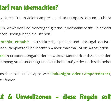
darf man übernachten?
 ist ein Traum vieler Camper – doch in Europa ist das nicht überal
:
In Schweden und Norwegen gilt das Jedermannsrecht – hier darf
ten Bedingungen frei stehen.
chränkt erlaubt:
In Frankreich, Spanien und Portugal darfst 
ichen Parkplätzen übernachten – aber maximal 24 bis 48 Stunden.
en:
In Kroatien, Ungarn, der Slowakei, Dänemark und vielen ande
dcamping strikt untersagt und kann hohe Bußgelder nach sich ziehe
nsicher bist, nutze Apps wie
Park4Night oder Campercontact
 zu finden.
t & Umweltzonen – diese Regeln soll