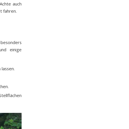
 Achte auch
t fahren.
e besonders
und einige
 lassen.
chen.
ellflächen