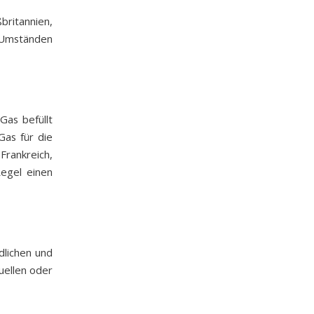
britannien,
 Umständen
Gas befüllt
Gas für die
Frankreich,
Regel einen
dlichen und
uellen oder