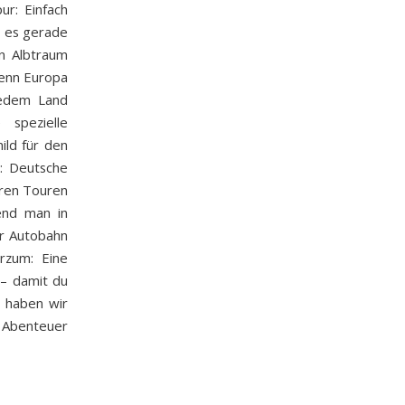
ur: Einfach
o es gerade
en Albtraum
wenn Europa
jedem Land
 spezielle
ild für den
s: Deutsche
geren Touren
rend man in
r Autobahn
rzum: Eine
 – damit du
, haben wir
s Abenteuer