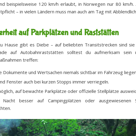
ind beispielsweise 120 km/h erlaubt, in Norwegen nur 80 km/h.
htpflicht – in vielen Ländern muss man auch am Tag mit Abblendlich
erheit auf Parkplätzen und Raststätten
zu Hause gibt es Diebe – auf beliebten Transitstrecken sind si
rade auf Autobahnraststätten solltest du aufmerksam sein 
aßnahmen treffen:
e Dokumente und Wertsachen niemals sichtbar im Fahrzeug liegen
nd Fenster auch bei kurzen Stopps immer verriegeln.
glich, auf bewachte Parkplätze oder offizielle Stellplätze auswei
 Nacht besser auf Campingplätzen oder ausgewiesenen St
hten.