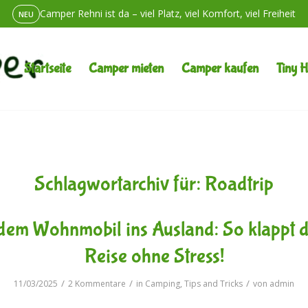
Camper Rehni ist da – viel Platz, viel Komfort, viel Freiheit
NEU
Unterwegs ein Problem? Wir sind erreichbar. Immer.
24/7 SERVICE
Startseite
Camper mieten
Camper kaufen
Tiny 
Wohnmobil mieten in Berlin-Lichtenberg – und einfach los
Schlagwortarchiv für:
Roadtrip
dem Wohnmobil ins Ausland: So klappt 
Reise ohne Stress!
/
/
/
11/03/2025
2 Kommentare
in
Camping
,
Tips and Tricks
von
admin