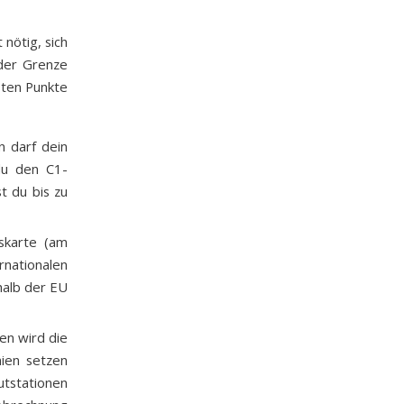
 nötig, sich
der Grenze
sten Punkte
n darf dein
du den C1-
t du bis zu
skarte (am
tionalen
halb der EU
en wird die
nien setzen
utstationen