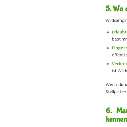
5. Wo 
Wildcamping
Erlaubt
bestimm
Einges
öffentl
Verbot
ist Wil
Wenn du u
Stellplätze
6. Mau
kennen