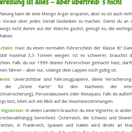
ereitung ist alles – aber übertreib’s nicht
lanung kann dir eine Menge Ärger ersparen, aber es ist auch nicht
 Voraus über jedes Detail Gedanken zu machen. Damit du an 
wegs nicht dumm aus der Wäsche guckst, genügt es, die wichtig
 haben.
chein:
Hast du einen normalen Führerschein der Klasse B? Dan
bil maximal 3,5 Tonnen wiegen. Ist es schwerer, brauchst 
chein. Falls du vor 1999 deinen Führerschein gemacht hast, darfs
nen fahren – aber nur, solange dein Lappen noch gültig ist.
ente:
Unverzichtbar sind Fahrzeugpapiere, deine Versicherung
n die „Grüne Karte“ für den Nachweis der interna
ichtversicherung), Personalausweis oder Reisepass. Falls du außer
gs bist, lohnt sich ein Blick auf die Visumsbestimmungen.
 Vignetten:
In vielen Ländern brauchst du eine Vignette, in ander
reckenabhängig berechnet. Österreich, die Schweiz und Slowe
netten, in Frankreich, Spanien und Italien wird direkt an Ma