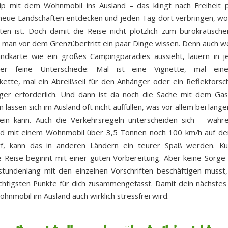
ip mit dem Wohnmobil ins Ausland – das klingt nach Freiheit p
 neue Landschaften entdecken und jeden Tag dort verbringen, w
en ist. Doch damit die Reise nicht plötzlich zum bürokratisch
te man vor dem Grenzübertritt ein paar Dinge wissen. Denn auch 
andkarte wie ein großes Campingparadies aussieht, lauern in 
ber feine Unterschiede: Mal ist eine Vignette, mal eine
ette, mal ein Abreißseil für den Anhänger oder ein Reflektorsch
ger erforderlich. Und dann ist da noch die Sache mit dem Ga
 lassen sich im Ausland oft nicht auffüllen, was vor allem bei län
sein kann. Auch die Verkehrsregeln unterscheiden sich – wäh
nd mit einem Wohnmobil über 3,5 Tonnen noch 100 km/h auf de
rf, kann das in anderen Ländern ein teurer Spaß werden. Ku
 Reise beginnt mit einer guten Vorbereitung. Aber keine Sorge
 stundenlang mit den einzelnen Vorschriften beschäftigen musst
ichtigsten Punkte für dich zusammengefasst. Damit dein nächste
hnmobil im Ausland auch wirklich stressfrei wird.