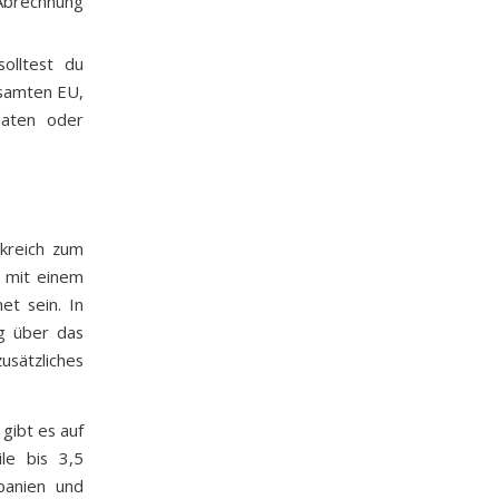
Abrechnung
olltest du
esamten EU,
laten oder
nkreich zum
 mit einem
t sein. In
ng über das
usätzliches
gibt es auf
le bis 3,5
panien und