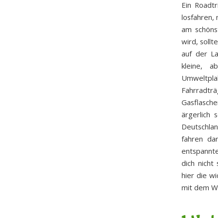
Ein Roadtr
losfahren,
am schönst
wird, soll
auf der L
kleine, a
Umweltplak
Fahrradträ
Gasflaschen
ärgerlich 
Deutschla
fahren da
entspannte
dich nicht
hier die w
mit dem Wo