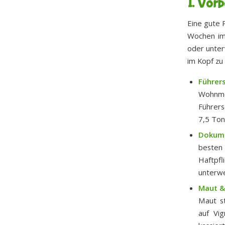
1. Vorb
Eine gute P
Wochen im
oder unter
im Kopf zu
Führers
Wohnmo
Führers
7,5 Ton
Dokum
beste
Haftpfl
unterwe
Maut &
Maut st
auf Vig