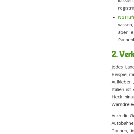
kassie
registri
Notruf
wissen,
aber e
Pannenh
2. Verk
Jedes Land
Beispiel 
Aufkleber
Italien is
Heck hinau
Warndreiec
Auch die G
Autobahne
Tonnen, i