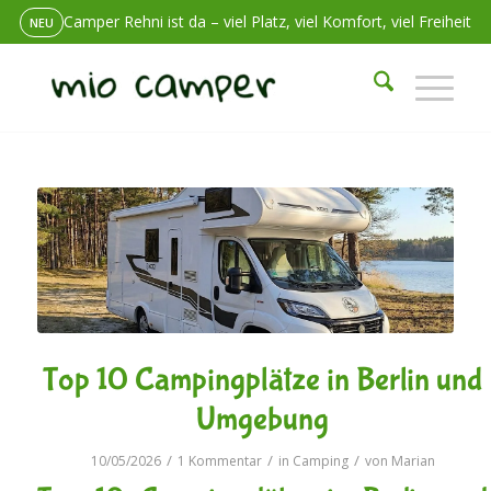
Camper Rehni ist da – viel Platz, viel Komfort, viel Freiheit
NEU
Unterwegs ein Problem? Wir sind erreichbar. Immer.
24/7 SERVICE
Wohnmobil mieten in Berlin-Lichtenberg – und einfach los
sagt:
Top 10 Campingplätze in Berlin und
Umgebung
/
/
/
10/05/2026
1 Kommentar
in
Camping
von
Marian