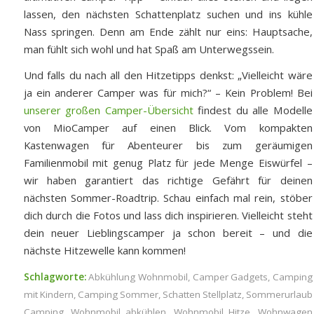
lassen, den nächsten Schattenplatz suchen und ins kühle
Nass springen. Denn am Ende zählt nur eins: Hauptsache,
man fühlt sich wohl und hat Spaß am Unterwegssein.
Und falls du nach all den Hitzetipps denkst: „Vielleicht wäre
ja ein anderer Camper was für mich?“ – Kein Problem! Bei
unserer großen Camper-Übersicht
findest du alle Modelle
von MioCamper auf einen Blick. Vom kompakten
Kastenwagen für Abenteurer bis zum geräumigen
Familienmobil mit genug Platz für jede Menge Eiswürfel –
wir haben garantiert das richtige Gefährt für deinen
nächsten Sommer-Roadtrip. Schau einfach mal rein, stöber
dich durch die Fotos und lass dich inspirieren. Vielleicht steht
dein neuer Lieblingscamper ja schon bereit – und die
nächste Hitzewelle kann kommen!
Schlagworte:
Abkühlung Wohnmobil
,
Camper Gadgets
,
Camping
mit Kindern
,
Camping Sommer
,
Schatten Stellplatz
,
Sommerurlaub
Camping
,
Wohnmobil abkühlen
,
Wohnmobil Hitze
,
Wohnwagen