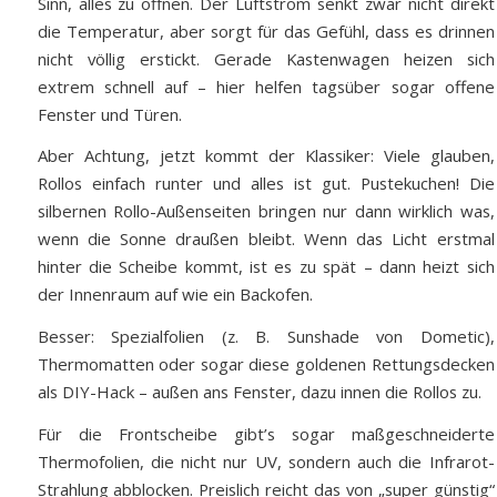
Sinn, alles zu öffnen. Der Luftstrom senkt zwar nicht direkt
die Temperatur, aber sorgt für das Gefühl, dass es drinnen
nicht völlig erstickt. Gerade Kastenwagen heizen sich
extrem schnell auf – hier helfen tagsüber sogar offene
Fenster und Türen.
Aber Achtung, jetzt kommt der Klassiker: Viele glauben,
Rollos einfach runter und alles ist gut. Pustekuchen! Die
silbernen Rollo-Außenseiten bringen nur dann wirklich was,
wenn die Sonne draußen bleibt. Wenn das Licht erstmal
hinter die Scheibe kommt, ist es zu spät – dann heizt sich
der Innenraum auf wie ein Backofen.
Besser: Spezialfolien (z. B. Sunshade von Dometic),
Thermomatten oder sogar diese goldenen Rettungsdecken
als DIY-Hack – außen ans Fenster, dazu innen die Rollos zu.
Für die Frontscheibe gibt’s sogar maßgeschneiderte
Thermofolien, die nicht nur UV, sondern auch die Infrarot-
Strahlung abblocken. Preislich reicht das von „super günstig“