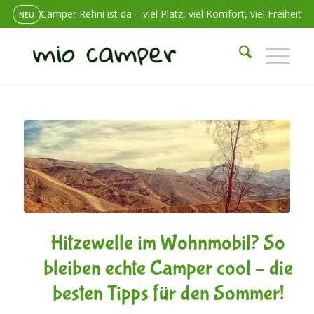
Camper Rehni ist da – viel Platz, viel Komfort, viel Freiheit
NEU
Unterwegs ein Problem? Wir sind erreichbar. Immer.
24/7 SERVICE
Wohnmobil mieten in Berlin-Lichtenberg – und einfach los
sagt:
sagt:
Hitzewelle im Wohnmobil? So
bleiben echte Camper cool – die
besten Tipps für den Sommer!